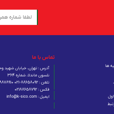
تماس با ما
یه ها
آدرس : تهران، خیابان شهید و
نلسون ماندلا، شماره 364
تلفن :
8878910 021-88658092
فکس :
02188658792
اول
ایمیل :
info@k-sico.com
تبط