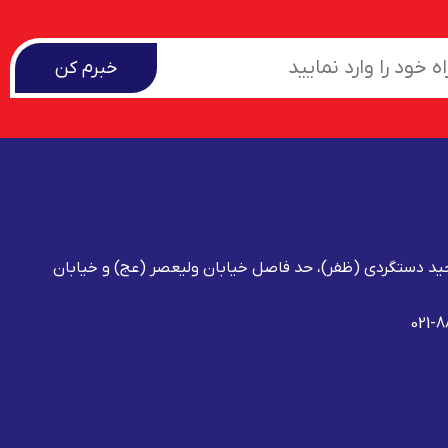
خبرم کن
حید دستگردی (ظفر)، حد فاصل خیابان ولیعصر (عج) و خیابان
021-8