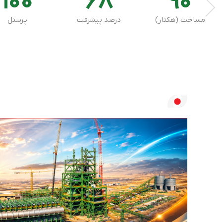
100
68
90
درصد پیشرفت
پرسنل
شرکت صنایع فولاد کردستان