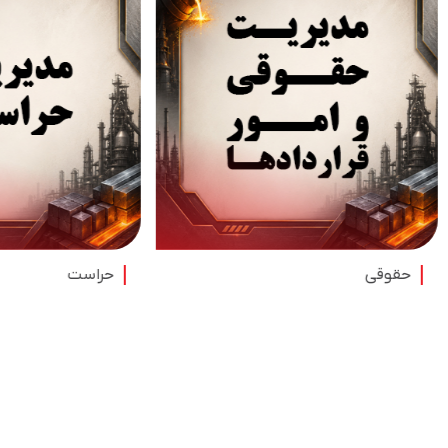
حراست
بهداشت، ایمنی، 
انرژی